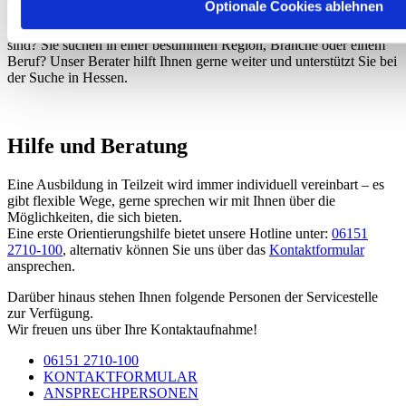
Optionale Cookies ablehnen
Sie suchen Unternehmen, die offen für eine Teilzeitausbildung offen
Cookies helfen Ihnen und uns
sind? Sie suchen in einer bestimmten Region, Branche oder einem
Beruf? Unser Berater hilft Ihnen gerne weiter und unterstützt Sie bei
Bei Teilzeitausbildung.de verwenden wir Cookies ausschließ
der Suche in Hessen.
Onlineangebot zu verbessern und wirtschaftlich zu betreiben
technisch notwendig, während andere optional sind und uns h
besseren Service zu bieten. Mit einem Klick auf »Akzeptiere
Hilfe und Beratung
in die Nutzung der nicht notwendigen Cookies einwilligen od
Eine Ausbildung in Teilzeit wird immer individuell vereinbart – es
Präferenzen festlegen. Diese Einstellungen können Sie jeder
gibt flexible Wege, gerne sprechen wir mit Ihnen über die
nachträglich ändern. Weitere Informationen zu den verwende
Möglichkeiten, die sich bieten.
Begrifflichkeiten finden Sie in unserer
Datenschutzerklärun
Eine erste Orientierungshilfe bietet unsere Hotline unter:
06151
2710-100
, alternativ können Sie uns über das
Kontaktformular
ansprechen.
Darüber hinaus stehen Ihnen folgende Personen der Servicestelle
zur Verfügung.
Wir freuen uns über Ihre Kontaktaufnahme!
06151 2710-100
KONTAKTFORMULAR
ANSPRECHPERSONEN