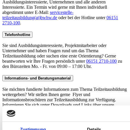
Ausbildungsinteressierte, Unternehmen und alle anderen
Interessierte. Ein Termin wird gerne mit Ihnen individuell
abgestimmt unter E-Mail:
servicestelle-
teilzeitausbildung(at)bwhw.de
oder bei der Hotline unter
06151
2710-100
.
Telefonhotline
Sie sind Ausbildungsinteressierte, Projektmitarbeiter oder
Unternehmer und haben Fragen rund um das Thema
Teilzeitausbildung oder suchen eine erste Orientierung? Gerne
beantworten wir Ihre Fragen persönlich unter
06151 2710-100
zu
den Bürozeiten Mo. - Fr. von 09:00 – 17:00 Uhr.
Informations- und Beratungsmaterial
Sie möchten fundierte Informationen zum Thema Teilzeitausbildung
weitergeben? Wir stellen Ihnen gerne Flyer und
Informationsbroschüren zur Teilzeitausbildung zur Verfügung.
Informieren Sie sich unter Downloads und Links über unsere
Materialien, laden Sie sie kostenfrei herunter oder kontaktieren Sie
uns gerne per E-Mail oder telefonisch, wenn wir Ihnen Material
zusenden sollen.
Zustimmung
Details