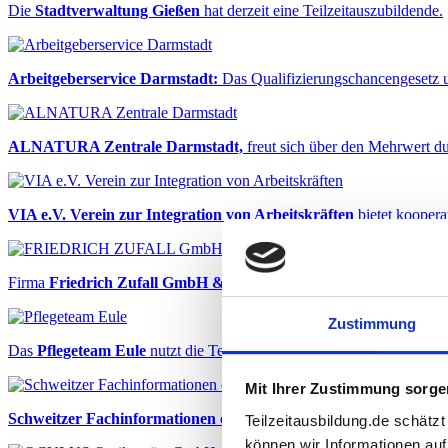
Die
Stadtverwaltung Gießen
hat derzeit eine Teilzeitauszubildende.
Arbeitgeberservice Darmstadt:
Das Qualifizierungschancengesetz un
ALNATURA Zentrale Darmstadt,
freut sich über den Mehrwert du
VIA e.V. Verein zur Integration von Arbeitskräften
bietet kooperat
Firma
Friedrich Zufall GmbH & Co. KG
der ZUFALL logistics group
Zustimmung
Das
Pflegeteam Eule
nutzt die Teilzeitausbildung erfolgreich zur G
Mit Ihrer Zustimmung sorgen
Schweitzer Fachinformationen oHG
Frankfurt sieht Teilzeitausbil
Teilzeitausbildung.de schätz
können wir Informationen auf