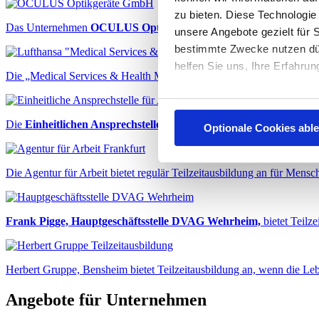
zu bieten. Diese Technologie
Das Unternehmen
OCULUS Optikgeräte GmbH
öffnet sich für di
unsere Angebote gezielt für S
bestimmte Zwecke nutzen dür
helfen Sie uns, Ihre Erfahru
Die „Medical Services & Health Management“ der
Lufthansa Group
Informationen über Ihre 
Die
Einheitlichen Ansprechstellen für Arbeitgeber
(EAA) informier
Optionale Cookies abl
Ihr Gerät durch aktives 
Erfahren Sie mehr darüber, w
Die Agentur für Arbeit bietet regulär Teilzeitausbildung an für Mensc
Details fest.
Cookies helfen Ihnen und 
Frank Pigge, Hauptgeschäftsstelle DVAG Wehrheim,
bietet Teilz
Bei Teilzeitausbildung.de v
Herbert Gruppe, Bensheim bietet Teilzeitausbildung an, wenn die Le
wirtschaftlich zu betreiben.
einen besseren Service zu bi
Angebote für Unternehmen
notwendigen Cookies einwilli