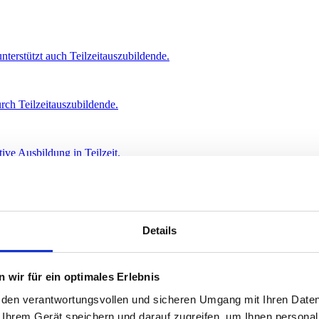
terstützt auch Teilzeitauszubildende.
rch Teilzeitauszubildende.
ive Ausbildung in Teilzeit.
 in Fulda, setzt sich für die Teilzeitausbildung ein.
Details
ewinnung von Fachkräften.
 wir für ein optimales Erlebnis
dung als Teil ihrer familienfreundlichen Unternehmensphilosophie.
t den verantwortungsvollen und sicheren Umgang mit Ihren Daten
 Ihrem Gerät speichern und darauf zugreifen, um Ihnen personal