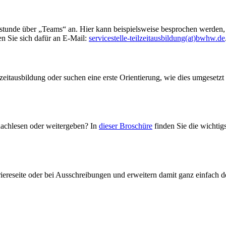
räglich ändern. Weitere Informationen zu den verwendeten Verfahr
chutzerklärung
.
stunde über „Teams“ an. Hier kann beispielsweise besprochen werden, 
n Sie sich dafür an E-Mail:
servicestelle-teilzeitausbildung(at)bwhw.de
itausbildung oder suchen eine erste Orientierung, wie dies umgesetzt
nachlesen oder weitergeben? In
dieser Broschüre
finden Sie die wichtig
rriereseite oder bei Ausschreibungen und erweitern damit ganz einfach