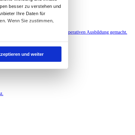
ppen besser zu verstehen und
nbieter Ihre Daten für
ufen. Wenn Sie zustimmen,
lzeitausbildung im Rahmen einer kooperativen Ausbildung gemacht.
 behinderte Menschen.
zeptieren und weiter
re Präferenzen im Abschnitt
t.
 verbessern und
l sind und uns helfen, Ihnen
n die Nutzung der nicht
stellungen können Sie