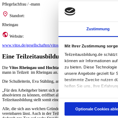
Pflegefachfrau / -mann
Standort:
Rheingau
Zustimmung
Website:
www.vitos.de/gesellschaften/vitos-rheingau
Mit Ihrer Zustimmung sorgen
Teilzeitausbildung.de schätz
Eine Teilzeitausbildung bietet mehr Zeit f
können wir Informationen auf
zu bieten. Diese Technologie
Die
Vitos Rheingau und Hochtaunus gGmbH
bieten ab April 202
mann in Teilzeit im Rheingau an.
unsere Angebote gezielt für S
bestimmte Zwecke nutzen dür
Die Schulleiterin, Eva Stähling, arbeitet seit vielen Jahren in der Pf
helfen Sie uns, Ihre Erfahru
„Für den Arbeitgeber bietet sich auf diese Weise die Möglichkeit eine
absolvieren zu können, eröffnet all denjenigen einen Zugang zur Ausb
Teilzeitausbildung stellt somit eine echte Bildungschance dar und er
Informationen über Ihre 
Alle, die sich aus welchen Gründen auch immer für das Lernen mehr Z
Optionale Cookies abl
Ihr Gerät durch aktives 
vereinbaren lässt. Auch in der Teilzeitausbildung sind 2100 Theoriest