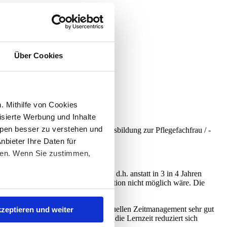
Über Cookies
. Mithilfe von Cookies
isierte Werbung und Inhalte
ppen besser zu verstehen und
u und Hochtaunus,
die 4jährige Ausbildung zur Pflegefachfrau / -
nbieter Ihre Daten für
ufen. Wenn Sie zustimmen,
ilzeitausbildung mit.
die Pflegeausbildung in Teilzeit, d.h. anstatt in 3 in 4 Jahren
sönlichen und/oder familiären Situation nicht möglich wäre. Die
Ausbildung, die sich mit dem individuellen Zeitmanagement sehr gut
zeptieren und weiter
eben ein ganzes Jahr mehr Zeit und die Lernzeit reduziert sich