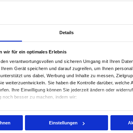
Details
 wir für ein optimales Erlebnis
t den verantwortungsvollen und sicheren Umgang mit Ihren Daten
ür anderes.
 Ihrem Gerät speichern und darauf zugreifen, um Ihnen personal
 unterstützt uns dabei, Werbung und Inhalte zu messen, Zielgru
3, gemeinsam mit den
Vitos Schulen für Gesundheitsberufe Rheinga
ie weiterzuentwickeln. Sie haben die Kontrolle darüber, welche A
fen. Ihre Einwilligung können Sie jederzeit ändern oder widerr
legeausbildung und bringt mehrjährige Erfahrung in der Umsetzung der Te
ng noch besser zu machen, indem wir:
n weiteren Kreis an Bewerber/-innen anzusprechen. Das Bildungsangebot, 
ildung, denen der Beginn einer Vollzeitausbildung, auf Grund ihrer per
öffnet den Zugang zum Arbeitsmarkt.
genaue geografische Lage erfassen
eit lassen wollen oder müssen, finden in der Teilzeitausbildung eine 
ehnen
Einstellungen
Ak
Scannen nach bestimmten Merkmalen identifizieren
unden und 2500 Praxisstunden zu absolvieren. Aber in Teilzeit hat man 