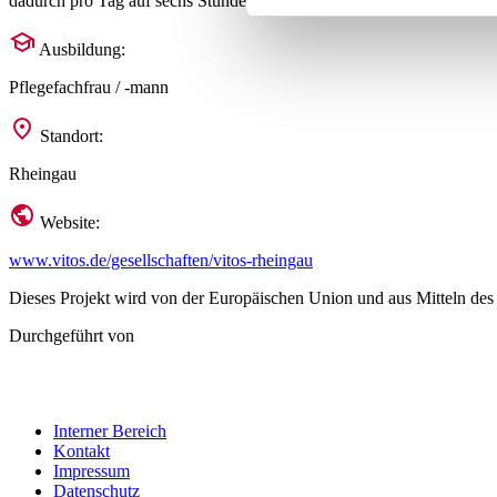
dadurch pro Tag auf sechs Stunden.“, so Eva Stähling.
Erfahren Sie mehr darüber, w
Ausbildung:
Details fest.
Pflegefachfrau / -mann
Cookies helfen Ihnen und 
Standort:
Bei Teilzeitausbildung.de v
Rheingau
wirtschaftlich zu betreiben.
einen besseren Service zu bi
Website:
notwendigen Cookies einwilli
www.vitos.de/gesellschaften/vitos-rheingau
jederzeit aufrufen und nacht
finden Sie in unserer
Datens
Dieses Projekt wird von der Europäischen Union und aus Mitteln des
Durchgeführt von
Interner Bereich
Kontakt
Impressum
Datenschutz