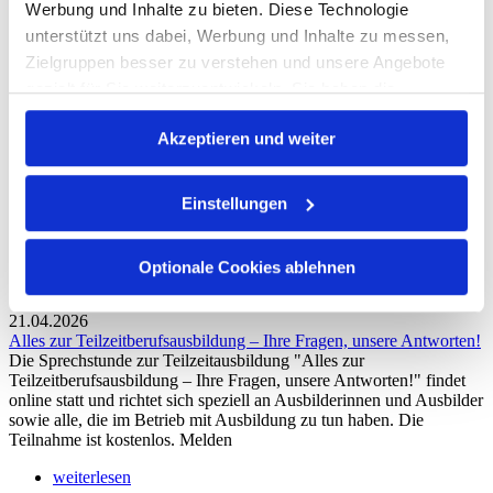
Werbung und Inhalte zu bieten. Diese Technologie
unterstützt uns dabei, Werbung und Inhalte zu messen,
Zielgruppen besser zu verstehen und unsere Angebote
gezielt für Sie weiterzuentwickeln. Sie haben die
Kontrolle darüber, welche Anbieter Ihre Daten für
Akzeptieren und weiter
bestimmte Zwecke nutzen dürfen. Ihre Einwilligung
können Sie jederzeit ändern oder widerrufen. Wenn Sie
zustimmen, helfen Sie uns, Ihre Erfahrung noch besser
Einstellungen
zu machen, indem wir:
Optionale Cookies ablehnen
Informationen über Ihre genaue geografische Lage
21.04.2026
erfassen
Alles zur Teilzeitberufsausbildung – Ihre Fragen, unsere Antworten!
Ihr Gerät durch aktives Scannen nach bestimmten
Die Sprechstunde zur Teilzeitausbildung "Alles zur
Merkmalen identifizieren
Teilzeitberufsausbildung – Ihre Fragen, unsere Antworten!" findet
online statt und richtet sich speziell an Ausbilderinnen und Ausbilder
sowie alle, die im Betrieb mit Ausbildung zu tun haben. Die
Erfahren Sie mehr darüber, wie Ihre persönlichen Daten
Teilnahme ist kostenlos. Melden
verarbeitet werden, und legen Sie Ihre Präferenzen im
weiterlesen
Abschnitt Details fest.