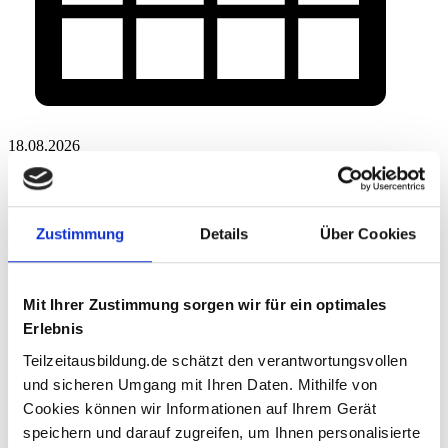
18.08.2026
Fachkräfte gewinnen – Ausbildungsabbrüche vermeiden
Unbesetzte Ausbildungsplätze und steigende Abbruchquoten
belasten viele Betriebe. Wie Teilzeitausbildung hier konkret helfen
kann, zeigt Horst Lang von der Servicestelle Teilzeit-Ausbildung in
Zustimmung
Details
Über Cookies
der Online-Veranstaltung der IHK Offenbach: kompakt, praxisnah
und mit direkten Umsetzungsideen.
Mit Ihrer Zustimmung sorgen wir für ein optimales
Erlebnis
Teilzeitausbildung.de schätzt den verantwortungsvollen
und sicheren Umgang mit Ihren Daten. Mithilfe von
Cookies können wir Informationen auf Ihrem Gerät
speichern und darauf zugreifen, um Ihnen personalisierte