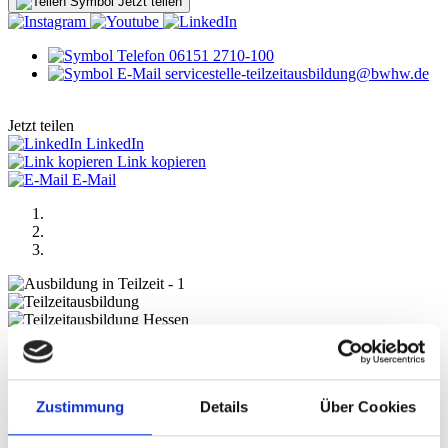
Jetzt teilen
06151 2710-100
servicestelle-teilzeitausbildung@bwhw.de
Jetzt teilen
LinkedIn
Link kopieren
E-Mail
Previous
Next
Projekt Rabenmütter sind gute Mütter
Zustimmung
Details
Über Cookies
Ausstellungseröffnung im Klingspor Museum