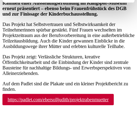
Rahmen einer Ausstellungseröffnung im Klingspor-Museum
erfassen
erneut präsentiert – ebenso beim Frauenfrühstück des DGB
und zur Finissage der Kinderbuchausstellung.
Ihr Gerät durch aktives Scannen nach bestimmten
Merkmalen identifizieren
Das Projekt hat Selbstvertrauen und Selbstwirksamkeit der
Teilnehmerinnen spürbar gestärkt. Fünf Frauen wechselten im
Projektzeitraum aus der Berufsvorbereitung in eine außerbetriebliche
Erfahren Sie mehr darüber, wie Ihre persönlichen Daten
Teilzeitausbildung. Auch die Kinder gewannen Einblicke in die
verarbeitet werden, und legen Sie Ihre Präferenzen im
Ausbildungswege ihrer Mütter und erlebten kulturelle Teilhabe.
Abschnitt Details fest.
Das Projekt zeigt: Verlässliche Strukturen, kreative
Öffentlichkeitsarbeit und die Einbindung der Kinder sind zentrale
Cookies helfen Ihnen und uns
Bausteine für nachhaltige Bildungs- und Erwerbsperspektiven von
Alleinerziehenden.
Bei Teilzeitausbildung.de verwenden wir Cookies
Auf dem Padlet sind die Plakate und ein kleiner Projektbericht zu
ausschließlich, um unser Onlineangebot zu verbessern
finden.
und wirtschaftlich zu betreiben. Einige Cookies sind
https://padlet.com/ebersolljudith/projektrabenmuetter
technisch notwendig, während andere optional sind und
uns helfen, Ihnen einen besseren Service zu bieten. Mit
einem Klick auf »Akzeptieren und weiter« können Sie in
die Nutzung der nicht notwendigen Cookies einwilligen
oder mit »Anpassen« Ihre Präferenzen festlegen. Diese