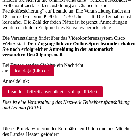
und wirtschaftlich zu betreiben. Einige Cookies sind
voll qualifiziert. Teilzeitausbildung als Chance für die
Fachkräftesicherung" auf Leando an. Die Veranstaltung findet am
technisch notwendig, während andere optional sind und
18. Juni 2026 – von 09:30 bis 15:30 Uhr – statt. Die Teilnahme ist
uns helfen, Ihnen einen besseren Service zu bieten. Mit
kostenfrei. Die Zahl der freien Plätze ist begrenzt. Anmeldungen
einem Klick auf »Akzeptieren und weiter« können Sie in
werden nach dem Zeitpunkt des Eingangs berücksichtigt.
die Nutzung der nicht notwendigen Cookies einwilligen
Die Veranstaltung findet über das Videokonferenzsystem Cisco
oder mit »Anpassen« Ihre Präferenzen festlegen. Diese
Webex statt.
Den Zugangslink zur Online-Sprechstunde erhalten
Einstellungen können Sie jederzeit aufrufen und
Sie nach erfolgreicher Anmeldung in der automatisch
versandten Bestätigungsmail.
nachträglich ändern. Weitere Informationen zu den
verwendeten Verfahren und Begrifflichkeiten finden Sie in
Bei Fragen senden Sie bitte ein Nachricht
unserer
Datenschutzerklärung
.
an:
leando(at)bibb.de
Anmeldelink:
Leando | Teilzeit ausgebildet – voll qualifiziert
Dies ist eine Veranstaltung des Netzwerk Teilzeitberufsausbildung
und Leando (BIBB)
Dieses Projekt wird von der Europäischen Union und aus Mitteln
des Landes Hessen gefördert.