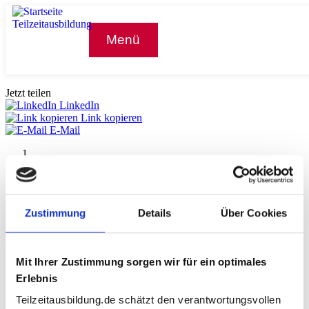
Menü
Jetzt teilen
LinkedIn
Link kopieren
E-Mail
Zustimmung
Details
Über Cookies
Previous
Next
Mit Ihrer Zustimmung sorgen wir für ein optimales
Sie möchten eine Ausbildung machen, können es aber nicht Vollzeit
leisten?
Erlebnis
Dann kann eine Teilzeitausbildung genau das Richtige für Sie sein.
Teilzeitausbildung.de schätzt den verantwortungsvollen