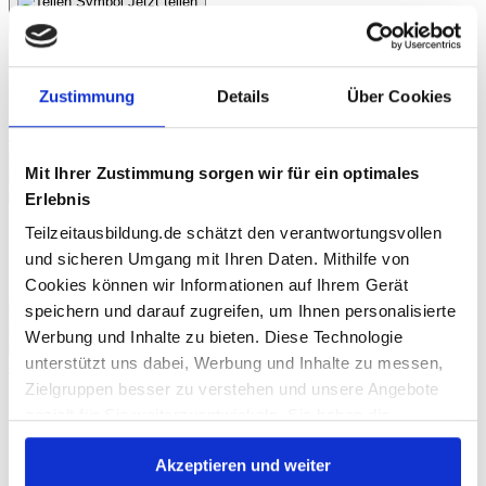
Jetzt teilen
06151 2710-100
servicestelle-teilzeitausbildung@bwhw.de
Zustimmung
Details
Über Cookies
Jetzt teilen
LinkedIn
Mit Ihrer Zustimmung sorgen wir für ein optimales
Link kopieren
E-Mail
Erlebnis
Teilzeitausbildung.de schätzt den verantwortungsvollen
und sicheren Umgang mit Ihren Daten. Mithilfe von
Cookies können wir Informationen auf Ihrem Gerät
speichern und darauf zugreifen, um Ihnen personalisierte
Werbung und Inhalte zu bieten. Diese Technologie
unterstützt uns dabei, Werbung und Inhalte zu messen,
Previous
Next
Zielgruppen besser zu verstehen und unsere Angebote
Job und Ausbildungsmesse für
gezielt für Sie weiterzuentwickeln. Sie haben die
Kontrolle darüber, welche Anbieter Ihre Daten für
Frauen
Akzeptieren und weiter
bestimmte Zwecke nutzen dürfen. Ihre Einwilligung