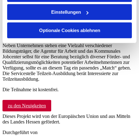
können Sie jederzeit ändern oder widerrufen. Wenn Sie
Dezember 4, 2025
zustimmen, helfen Sie uns, Ihre Erfahrung noch besser
Einstellungen
zu machen, indem wir:
Das kommunale Jobcenter Idstein bringt auf dieser Messe
Unternehmen und Frauen, die auf der Suche nach einer
Beschäftigung, einem Praktikum, einer Ausbildung oder beruflichen
Optionale Cookies ablehnen
Neuorientierung sind, erfolgreich zusammen.
Informationen über Ihre genaue geografische Lage
Neben Unternehmen stehen eine Vielzahl verschiedener
erfassen
Bildungsträger, die Agentur für Arbeit und das Kommunales
Ihr Gerät durch aktives Scannen nach bestimmten
Jobcenter selbst für eine Beratung bezüglich diverser Förder- und
Merkmalen identifizieren
Qualifizierungsmöglichkeiten potentieller Arbeitnehmerinnen zur
Verfügung, sollte es an diesem Tag ein passendes „Match“ geben.
Die Servicestelle Teilzeit-Ausbildung berät Interessierte zur
Erfahren Sie mehr darüber, wie Ihre persönlichen Daten
Teilzeitausbildung.
verarbeitet werden, und legen Sie Ihre Präferenzen im
Die Teilnahme ist kostenfrei.
Abschnitt Details fest.
zu den Neuigkeiten
Cookies helfen Ihnen und uns
Dieses Projekt wird von der Europäischen Union und aus Mitteln
Bei Teilzeitausbildung.de verwenden wir Cookies
des Landes Hessen gefördert.
ausschließlich, um unser Onlineangebot zu verbessern
Durchgeführt von
und wirtschaftlich zu betreiben. Einige Cookies sind