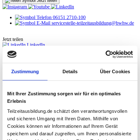
Jetzt teilen
06151 2710-100
servicestelle-teilzeitausbildung@bwhw.de
Jetzt teilen
LinkedIn
Link kopieren
E-Mail
Veranstaltungen
Zustimmung
Details
Über Cookies
Teilzeitausbildung in Hessen- wo wird informiert, beraten oder
unterstützt? Hier finden Sie aktuelle Veranstaltungen, Aktionen oder
Mit Ihrer Zustimmung sorgen wir für ein optimales
Messen zum Thema Teilzeitausbildung.
Erlebnis
August 2026
Teilzeitausbildung.de schätzt den verantwortungsvollen
DI
und sicheren Umgang mit Ihren Daten. Mithilfe von
18.
Fachkräfte gewinnen – Ausbildungsabbrüche vermeiden
Cookies können wir Informationen auf Ihrem Gerät
Online
speichern und darauf zugreifen, um Ihnen personalisierte